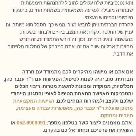
והאינטנסיביות שלה עלולים להוביל להתנהגות הימנעותית
שבתורה מובילה לפגיעה משמעותית בשמחת החיים, בתפקוד
היומיומי ובמימוש העצמי.
לחרדה חברתית ניתן להביא מזור. ממש כך. הסבל הוא מיותר. זה
עניין של החלטה. לקחת את המצב בידיים ולבחור בשלווה,
בהגשמה ובאיכות חיים. נכון, זה דורש התמודדות. זה דורש
מחויבות אבל זה שווה את זה. אתם במרחק של החלטה מלפתור
את הדבר.
אם אתם או מישהו מהיקרים לכם מתמודד עם חרדה
חברתית, טוב יהיה לפנות לטיפול. הפגישות עם ד"ר ענבר כהן,
תכל'סיות, ממוקדת ומכוונת להשגת מטרות. ריבוי הכלים
והטכניקות מאפשר התאמת הטיפול לאופי והסגנון הייחודי
שלכם ולקצב ולמהירות הנוחים לכם.
הגישות המקצועיות
מתוכן פועלת ד"ר ענבר כהן, מאפשרות עבודה מעצימה,
חיובית ומחזקת
.
אתם מוזמנים ליצור קשר בטלפון מספר:
052-6909091
או
השאירו את פרטיכם ונחזור אליכם בהקדם.