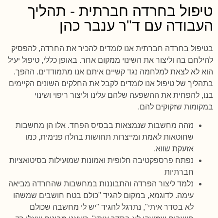
טיפול בחרדה חברתית - תהליך
העבודה עם ד"ר ענבר כהן
בטיפול בחרדה חברתית אנו לומדים להכיר את החרדה, להפסיק
להילחם בה וליצור את השינוי ממקום אחר. באופן כללי, טיפול יעיל
הוא לא לצאת למלחמה נגד קשיים איתם אנו מתמודדים. ההפך.
בתהליך של טיפול אנו לומדים לקבל את החלקים השונים הקיימים
בנו, להפחית את ההשפעה שלהם עלינו וליצור ריפוי ושינוי
במקומות שזקוקים להם.
נזהה מחשבות שנמצאות בבסיס הפחד. אלו הן מחשבות
שחוטאות לאמת ומייצרות תחושות בהלה פנימית, כמו
אזעקת שווא.
נפתח פרספקטיבה חלופית ואמונות שמועילות בסיטואציות
חברתיות
נלמד ליצור הפרדה והתבוננות במחשבות שהחרדה מביאה
עימה. לדוגמא, במקום להגיד "כולם בטח חושבים שמשהו
לא בסדר איתי", נתרגל להגיד "יש לי מחשבה שכולם