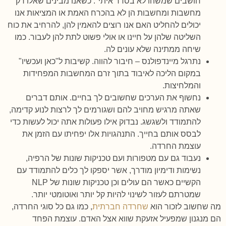
חושבים שמשהו לא בסדר איתי". כשאנו מבינים שאלו רק
מחשבות ומחשבות הן לא בהכרח האמת או המציאות אנו
יכולים להחליט האם אנו רוצים להאמין להן, להרחיב את כוח
השליטה שלהן על חיינו או אולי פשוט לתת להן לעבור. כמו
שיחה ממתינה שלא עונים לה.
נתרגל מיינדפולנס – חיבור להווה. קשיבות ל"כאן ועכשיו"
במקום הליכה לאיבוד בתוך זרם המחשבות המפחידות
והמלחיצות.
נחשוף את הערכים שחשובים לך בחיים. אותם דברים
שאתה מרגיש מחויב להם ושגורמים לך לרצות לנוע קדימה,
להתמודד ולשגשג. נבדוק אילו פעולות אתה יכול לעשות כדי
לבסס אותם בחייך. התנהגויות אלו יפחיתו עם הזמן את
עוצמת החרדה.
נעבוד גם עם מטפורות ועם טכניקות שונות של הרפיה,
נשימות ודימיון מודרך, אשר יספקו לך כלים להתמודד עם
הקשיים כאשר הם עולים וכן טכניקות שונות של NLP
שמטרתם לעזור לשינוי להיות קל יותר ואוטומטי יותר.
מה שחשוב לזכור הוא
שחרדה חברתית
, כמו גם כל סוגי החרדה,
הם מנגנון שמפעיל אזעקת שווא אצל האדם. עוצמת הפחד