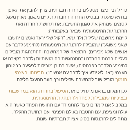
כדי להבין כיצד מטפלים בחרדה חברתית, צריך להבין את האופן
בו היא פועלת. בבסיס החרדה החברתית קיים מנגנון, מעיין מעגל
קסמים שמחזק את סגנון החשיבה, את תחושת החרדה ואת
ההתנהגות ההימנעותית שבאה בעקבותיה:
קיימת מחשבה שלילית (לדוגמא, "הקול שלי ירעד ואנשים יחשבו
שאני משוגע") שמובילה להתנהגות הימנעותית (להימנע לדבר עם
אנשים שלא מכירים). התוצאה של המחשבה וההתנהגות מובילים
לעלייה ברמת החרדה ובהתנהגויות ההימנעותיות (לדבר בקצרה או
להימנע מלדבר בפרהסיה), אשר בתורן מובילות לפגיעה בביטחון
העצמי ("אני לא יודע איך לדבר עם אנשים").
הביטחון העצמי
הנמוך
מוביל שוב למחשבה שלילית וכך חוזר המעגל חלילה.
לכן המקום בו אנו מתחילים את
הטיפול בחרדה, הוא במחשבות
ובציפיות שמובילות לפחד ולהתנהגות ההימנעותית
.
במקביל אנו לומדים כיצד להתמודד עם תחושת הפחד כאשר היא
עולה ומציפה. עם ההטבה בעולם הפנימי ועם תחושת ההקלה,
מתחילים להתנסות בסיטואציות חברתיות שונות.