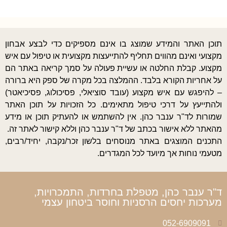
תוכן האתר והמידע שמוצג בו אינם מספיקים כדי לבצע אבחון
מקצועי ואינם מהווים תחליף להתייעצות מקצועית או טיפול עם איש
מקצוע. קבלת החלטה או עשיית פעולה על סמך קריאה באתר הם
על אחריות הקורא בלבד. ההמלצה בכל מקרה של ספק היא ברורה
– להיפגש עם איש מקצוע (עובד סוציאלי, פסיכולוג, פסיכיאטר)
ולהתייעץ על דרכי טיפול מתאימים. כל הזכויות על תוכן האתר
שמורות לד"ר ענבר כהן. אין להשתמש או להעתיק תוכן או מידע
מהאתר ללא אישור בכתב של ד"ר ענבר כהן וללא קישור לאתר זה.
התכנים המוצגים באתר מנוסחים בלשון זכר/נקבה, יחיד/רבים,
מטעמי נוחות אך מיועד לכל המגדרים.
ד"ר ענבר כהן, מטפלת בחרדות, התמכרויות,
מערכות יחסים הרסניות וחוסר ביטחון עצמי
052-6909091